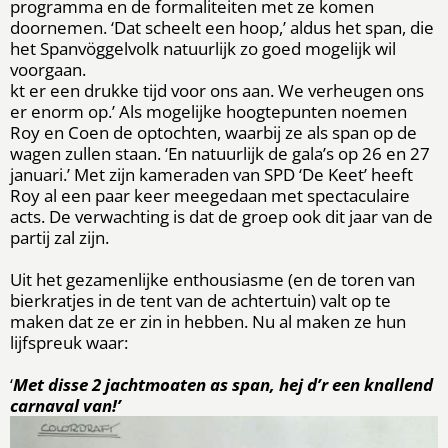
programma en de formaliteiten met ze komen
doornemen. ‘Dat scheelt een hoop,’ aldus het span, die
het Spanvöggelvolk natuurlijk zo goed mogelijk wil
voorgaan.
kt er een drukke tijd voor ons aan. We verheugen ons
er enorm op.’ Als mogelijke hoogtepunten noemen
Roy en Coen de optochten, waarbij ze als span op de
wagen zullen staan. ‘En natuurlijk de gala’s op 26 en 27
januari.’ Met zijn kameraden van SPD ‘De Keet’ heeft
Roy al een paar keer meegedaan met spectaculaire
acts. De verwachting is dat de groep ook dit jaar van de
partij zal zijn.
Uit het gezamenlijke enthousiasme (en de toren van
bierkratjes in de tent van de achtertuin) valt op te
maken dat ze er zin in hebben. Nu al maken ze hun
lijfspreuk waar:
‘
Met disse 2 jachtmoaten as span, hej d’r een knallend
carnaval van!’