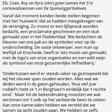
Els, Coen, Roy en Kyra (vlnr) gaan samen het 51e
carnavalsseizoen van De Spanvöggel beleven.
Vanaf dat moment konden beide stellen beginnen
met het ‘huiswerk’ dat ze hadden meegekregen van
de vereniging. Zo moest er een lijfspreuk worden
bedacht, een proclamatie geschreven en een stuk
gemaakt voor in het Fladderblad. ‘We bedachten de
kleuren van ons pak en de symbolen voor op de
onderscheiding. De vaste ontwerper, een man op
leeftijd uit Enschede, heeft er iets moois van gemaakt,
met de logo’s van onze organisaties en een wild zwijn
als symbool van onze gezamenlijke liefhebberij.’
‘Ondertussen werd er steeds vaker op gezinspeeld dat
wij het nieuwe span zouden worden. Alles wat we
deden werd in de gaten gehouden. ‘Noa vief joar
roddel’n hebt ze ’t in Berghoez’n eindelijk bie ’t rechte
eind.’ Maar tot de bekendmaking moesten we wat
verzinnen om ’t volk op het verkeerde been te zetten.
Aan onze kameraden hebben we verteld dat we
samen op jacht zouden gaan. We hebben ze zelfs