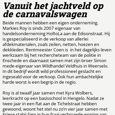
Vanuit het jachtveld op
de carnavalswagen
Beide mannen hebben een eigen onderneming.
Markies Roy is sinds 2007 eigenaar van
handelsonderneming HoRoLa aan de Edisonstraat. Hij
is gespecialiseerd in de verkoop van allerlei
afdekmaterialen, zoals zeilen, netten, hoezen en
dekkleden. Rentmeester Coen is in het dagelijks leven
werkzaam bij het rechercheteam van de politie in
Enschede en daarnaast samen met zijn broer Simon
mede-eigenaar van Wildhandel Veldhuis in Weerselo.
In dit bedrijf wordt wild professioneel geslacht en
ingeseald voor de verkoop. Ook hun ambachtelijke
harde worst is een begrip in de regio.
Roy is al twaalf jaar samen met Kyra Wolbers,
leerkracht op een basisschool in Hengelo. Nadat ze
twee jaar in een flat aan de Tichelstraat hebben
gewoond, woont het stel nu zo’n vier jaar samen met
Friese stabij Siep in hun fraai verbouwde woning aan