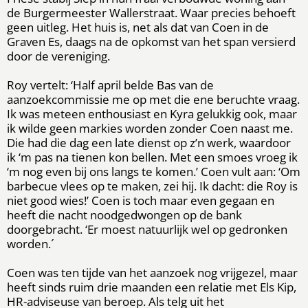
de Burgermeester Wallerstraat. Waar precies behoeft
geen uitleg. Het huis is, net als dat van Coen in de
Graven Es, daags na de opkomst van het span versierd
door de vereniging.
Roy vertelt: ‘Half april belde Bas van de
aanzoekcommissie me op met die ene beruchte vraag.
Ik was meteen enthousiast en Kyra gelukkig ook, maar
ik wilde geen markies worden zonder Coen naast me.
Die had die dag een late dienst op z’n werk, waardoor
ik ‘m pas na tienen kon bellen. Met een smoes vroeg ik
‘m nog even bij ons langs te komen.’ Coen vult aan: ‘Om
barbecue vlees op te maken, zei hij. Ik dacht: die Roy is
niet good wies!’ Coen is toch maar even gegaan en
heeft die nacht noodgedwongen op de bank
doorgebracht. ‘Er moest natuurlijk wel op gedronken
worden.´
Coen was ten tijde van het aanzoek nog vrijgezel, maar
heeft sinds ruim drie maanden een relatie met Els Kip,
HR-adviseuse van beroep. Als telg uit het