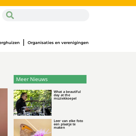
erghuizen
Organisaties en verenigingen
Meer Nieuws
What a beautiful
day at the
muziekkoepel
Leer van elke foto
een plaatje te
maken