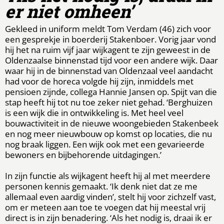
er niet omheen’
Gekleed in uniform meldt Tom Verdam (46) zich voor
een gesprekje in boerderij Stakenboer. Vorig jaar vond
hij het na ruim vijf jaar wijkagent te zijn geweest in de
Oldenzaalse binnenstad tijd voor een andere wijk. Daar
waar hij in de binnenstad van Oldenzaal veel aandacht
had voor de horeca volgde hij zijn, inmiddels met
pensioen zijnde, collega Hannie Jansen op. Spijt van die
stap heeft hij tot nu toe zeker niet gehad. ‘Berghuizen
is een wijk die in ontwikkeling is. Met heel veel
bouwactiviteit in de nieuwe woongebieden Stakenbeek
en nog meer nieuwbouw op komst op locaties, die nu
nog braak liggen. Een wijk ook met een gevarieerde
bewoners en bijbehorende uitdagingen.’
In zijn functie als wijkagent heeft hij al met meerdere
personen kennis gemaakt. ‘Ik denk niet dat ze me
allemaal even aardig vinden’, stelt hij voor zichzelf vast,
om er meteen aan toe te voegen dat hij meestal vrij
direct is in zijn benadering. ‘Als het nodig is, draai ik er