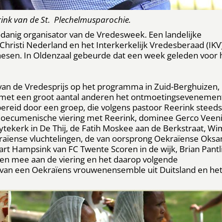
rink van de St. Plechelmusparochie.
zodanig organisator van de Vredesweek. Een landelijke
 Christi Nederland en het Interkerkelijk Vredesberaad (IKV)
esen. In Oldenzaal gebeurde dat een week geleden voor 
 van de Vredesprijs op het programma in Zuid-Berghuizen,
d met een groot aantal anderen het ontmoetingsevenemen
rbereid door een groep, die volgens pastoor Reerink steeds
n oecumenische viering met Reerink, dominee Gerco Veeni
tekerk in De Thij, de Fatih Moskee aan de Berkstraat, Wi
raïense vluchtelingen, de van oorsprong Oekraïense Oksa
rt Hampsink van FC Twente Scoren in de wijk, Brian Pantl
kten mee aan de viering en het daarop volgende
n een Oekraïens vrouwenensemble uit Duitsland en he