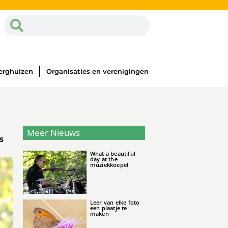
erghuizen
Organisaties en verenigingen
Meer Nieuws
s
What a beautiful
day at the
muziekkoepel
Leer van elke foto
een plaatje te
maken