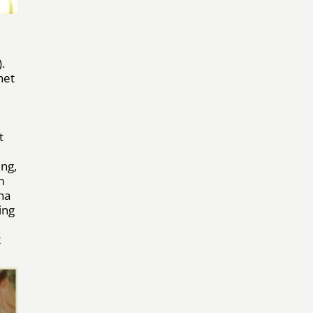
.
het
t
ng,
m
na
ing
t