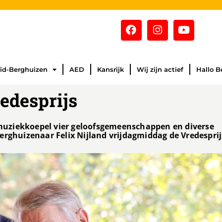
id-Berghuizen
AED
Kansrijk
Wij zijn actief
Hallo B
edesprijs
e muziekkoepel vier geloofsgemeenschappen en diverse
erghuizenaar Felix Nijland vrijdagmiddag de Vredesprij