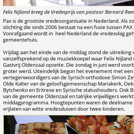
Felix Nijland kreeg de Vredesprijs van pastoor Bernard Ree
Pax is de grootste vredesorganisatie in Nederland. Als 
stichting die sinds 2006 bestaat na een fusie tussen PAX
Voorafgaand wordt in heel Nederland de vredesvlag geh
gemeentehuis.
Vrijdag aan het einde van de middag stond de uitreiking
vanzelfsprekend op de muziekkoepel waar Felix Nijlan
Gastvrij Oldenzaal opzette. Die zondag in juni werd voo
groter werd. Uiteindelijk begon het evenement met ee
vertegenwoordigers van de Syrisch-orthodoxe Simon Zey
Olde Kalter van de geloofsgemeenschap Mariakerk, Oek
Bytchenko en Eritrese en Syrische statushouders. Ook Ba
van de gemeente Oldenzaal en talrijke vrijwilligers wer
middagprogramma. Hoogtepunten waren de deelname va
vrijlaten van witte vredesduiven door twee kinderen.