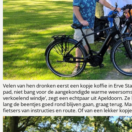
Velen van hen dronken eerst een kopje koffie in Erve S
pad, niet bang voor de aangekondigde warme weersomstan
verkoelend windje’, zegt een echtpaar uit Apeldoorn. Z
lang de beentjes goed rond blijven gaan, graag terug. M
fietsers van instructies en route. Of van een lekker kopje