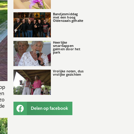
Bandjesmiddag
met een hoog
Oldenzaals gehalte
Heerlijke
smartlappen
galmen door het
park
Vrolijke noten, dus
vrolijke gezichten
 op
en
zo
 de
Delen op facebook