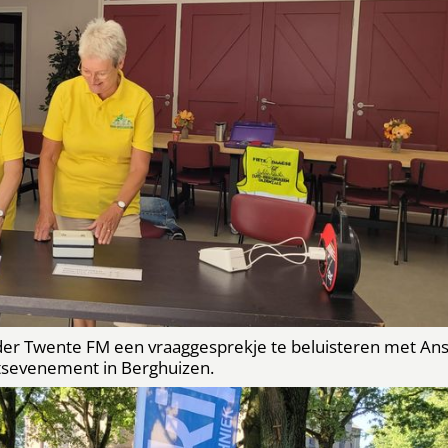
er Twente FM een vraaggesprekje te beluisteren met An
ietsevenement in Berghuizen.