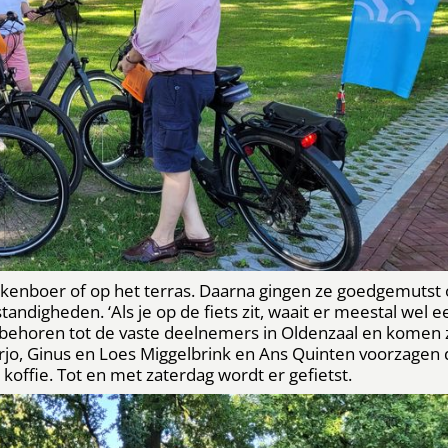
takenboer of op het terras. Daarna gingen ze goedgemutst
digheden. ‘Als je op de fiets zit, waait er meestal wel e
e behoren tot de vaste deelnemers in Oldenzaal en komen 
arjo, Ginus en Loes Miggelbrink en Ans Quinten voorzagen
 koffie. Tot en met zaterdag wordt er gefietst.