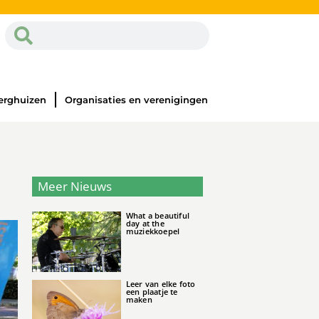
erghuizen
Organisaties en verenigingen
Meer Nieuws
What a beautiful
day at the
muziekkoepel
Leer van elke foto
een plaatje te
maken