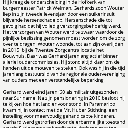
Hij kreeg de onderscheiding in de Hofkerk van
burgemeester Patrick Welman. Gerhards zoon Wouter
liep in zijn tweede levensjaar door een suikerinsult
blijvende hersenschade op. Hersenschade die tot
gevolg had dat hij volledig verzorgingsbehoeftig werd.
Het verzorgen van Wouter werd te zwaar waardoor de
pijnlijke beslissing genomen moest worden om de zorg
over te dragen. Wouter woonde, tot aan zijn overlijden
in 2015, bij de Twentse Zorgcentra locatie het
Bouwhuis. Daar was Gerhard jarenlang actief binnen
allerlei oudercommissies. Hij stond altijd klaar om de
handen uit de mouwen te steken. Ook was hij in die tijd
jarenlang bestuurslid van de regionale oudervereniging
van ouders met een verstandelijke beperking.
Gerhard werd eind jaren ‘60 als militair uitgezonden
naar Suriname. Na zijn pensionering in 2010 besloot hij
te kijken hoe het land er voor stond. In Paramaribo
kwam hij in contact met de Mr. Huber Stichting, een
instelling voor meervoudig gehandicapte kinderen.
Gerhard werd getroffen door de erbarmelijke toestand
waarin Surinaamse gehandicapte kinderen moeten