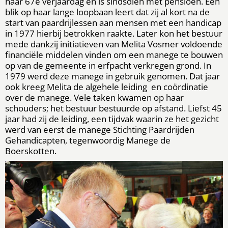
haar 67e verjaardag en is sindsdien met pensioen. Een
blik op haar lange loopbaan leert dat zij al kort na de
start van paardrijlessen aan mensen met een handicap
in 1977 hierbij betrokken raakte. Later kon het bestuur
mede dankzij initiatieven van Melita Vosmer voldoende
financiële middelen vinden om een manege te bouwen
op van de gemeente in erfpacht verkregen grond. In
1979 werd deze manege in gebruik genomen. Dat jaar
ook kreeg Melita de algehele leiding en coördinatie
over de manege. Vele taken kwamen op haar
schouders; het bestuur bestuurde op afstand. Liefst 45
jaar had zij de leiding, een tijdvak waarin ze het gezicht
werd van eerst de manege Stichting Paardrijden
Gehandicapten, tegenwoordig Manege de
Boerskotten.