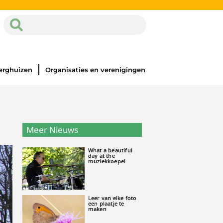
erghuizen
Organisaties en verenigingen
Meer Nieuws
What a beautiful
day at the
muziekkoepel
Leer van elke foto
een plaatje te
maken