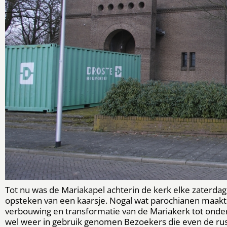
Tot nu was de Mariakapel achterin de kerk elke zaterdag
opsteken van een kaarsje. Nogal wat parochianen maakten
verbouwing en transformatie van de Mariakerk tot ond
wel weer in gebruik genomen Bezoekers die even de rus