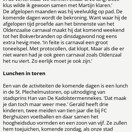
klus wilde ik gewoon samen met Martijn klaren.’
De afgelopen maanden was hij veelvuldig op pad. De
komende dagen wordt de bekroning. Want waar hij de
afgelopen tijd proefde aan het binnenste van het
Oldenzaalse carnaval maakt hij dat komend weekend
tot het Bokverbranden op dinsdagavond nog eens
extra hevig mee. ‘In feite is carnaval een groot
toneelspel. Met protocollen, dat klopt. Maar als die er
niet waren had je ook geen carnaval zoals Oldenzaal
het nu viert. Zo eerlijk moet je ook zijn.’
Lunchen in toren
Een van de activiteiten de komende dagen is een lunch
in de St. Plechelmustoren, op uitnodiging van
stadsprins Han van De Kadolstermennekes. ‘Dat maak
je dan toch maar weer mee.’ Gerald heeft drie
kinderen, twee meiden van tien jaar die bij FC
Berghuizen voetballen en daar samen het
hoogheidsduo vormden en een zoon van vijf. Ze zullen
hem toejuichen, komende zondag, als onze stad