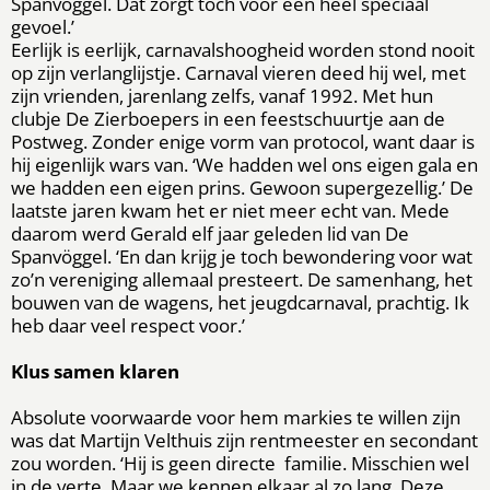
Spanvöggel. Dat zorgt toch voor een heel speciaal
gevoel.’
Eerlijk is eerlijk, carnavalshoogheid worden stond nooit
op zijn verlanglijstje. Carnaval vieren deed hij wel, met
zijn vrienden, jarenlang zelfs, vanaf 1992. Met hun
clubje De Zierboepers in een feestschuurtje aan de
Postweg. Zonder enige vorm van protocol, want daar is
hij eigenlijk wars van. ‘We hadden wel ons eigen gala en
we hadden een eigen prins. Gewoon supergezellig.’ De
laatste jaren kwam het er niet meer echt van. Mede
daarom werd Gerald elf jaar geleden lid van De
Spanvöggel. ‘En dan krijg je toch bewondering voor wat
zo’n vereniging allemaal presteert. De samenhang, het
bouwen van de wagens, het jeugdcarnaval, prachtig. Ik
heb daar veel respect voor.’
Klus samen klaren
Absolute voorwaarde voor hem markies te willen zijn
was dat Martijn Velthuis zijn rentmeester en secondant
zou worden. ‘Hij is geen directe familie. Misschien wel
in de verte. Maar we kennen elkaar al zo lang. Deze