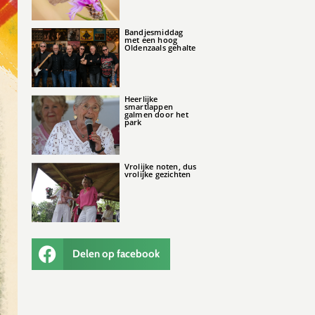
Bandjesmiddag
met een hoog
Oldenzaals gehalte
Heerlijke
smartlappen
galmen door het
park
Vrolijke noten, dus
vrolijke gezichten
Delen op facebook