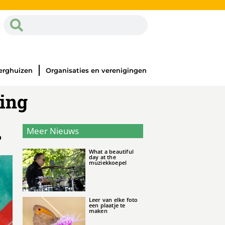
erghuizen
Organisaties en verenigingen
sing
Meer Nieuws
o
What a beautiful
day at the
muziekkoepel
Leer van elke foto
een plaatje te
maken