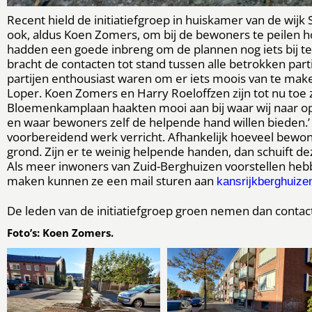
Recent hield de initiatiefgroep in huiskamer van de wi
ook, aldus Koen Zomers, om bij de bewoners te peilen h
hadden een goede inbreng om de plannen nog iets bij te s
bracht de contacten tot stand tussen alle betrokken part
partijen enthousiast waren om er iets moois van te ma
Loper. Koen Zomers en Harry Roeloffzen zijn tot nu toe
Bloemenkamplaan haakten mooi aan bij waar wij naar op 
en waar bewoners zelf de helpende hand willen bieden.
voorbereidend werk verricht. Afhankelijk hoeveel bew
grond. Zijn er te weinig helpende handen, dan schuift d
Als meer inwoners van Zuid-Berghuizen voorstellen h
maken kunnen ze een mail sturen aan
kansrijkberghuiz
De leden van de initiatiefgroep groen nemen dan conta
Foto’s: Koen Zomers.