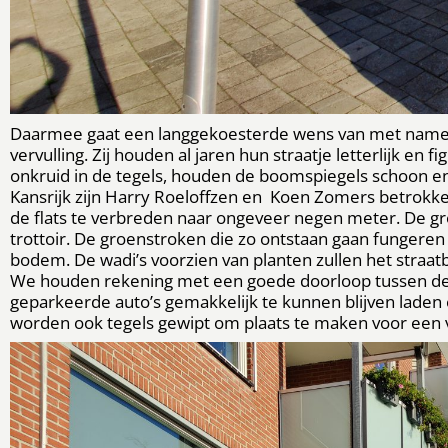
Daarmee gaat een langgekoesterde wens van met name d
vervulling. Zij houden al jaren hun straatje letterlijk en f
onkruid in de tegels, houden de boomspiegels schoon en v
Kansrijk zijn Harry Roeloffzen en Koen Zomers betrokken
de flats te verbreden naar ongeveer negen meter. De gr
trottoir. De groenstroken die zo ontstaan gaan fungeren 
bodem. De wadi’s voorzien van planten zullen het straatbe
We houden rekening met een goede doorloop tussen de p
geparkeerde auto’s gemakkelijk te kunnen blijven laden 
worden ook tegels gewipt om plaats te maken voor een vas