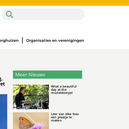
erghuizen
Organisaties en verenigingen
Meer Nieuws
g.
met
What a beautiful
day at the
muziekkoepel
Leer van elke foto
een plaatje te
maken