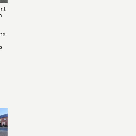
ent
n
ene
is