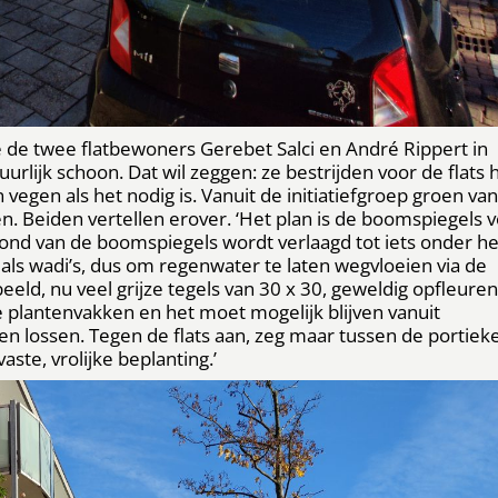
e twee flatbewoners Gerebet Salci en André Rippert in
iguurlijk schoon. Dat wil zeggen: ze bestrijden voor de flats 
egen als het nodig is. Vanuit de initiatiefgroep groen van
. Beiden vertellen erover. ‘Het plan is de boomspiegels 
ond van de boomspiegels wordt verlaagd tot iets onder he
als wadi’s, dus om regenwater te laten wegvloeien via de
eld, nu veel grijze tegels van 30 x 30, geweldig opfleuren
lantenvakken en het moet mogelijk blijven vanuit
en lossen. Tegen de flats aan, zeg maar tussen de portiek
te, vrolijke beplanting.’