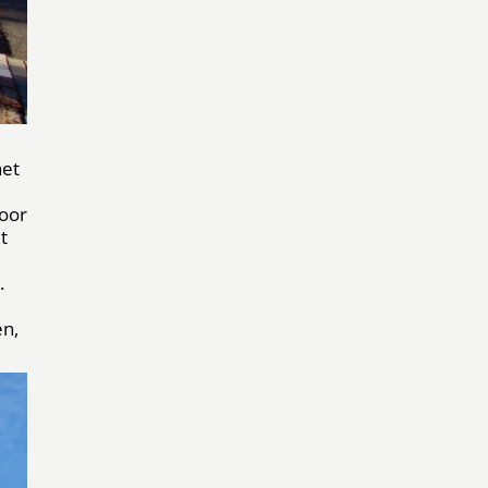
het
voor
t
.
en,