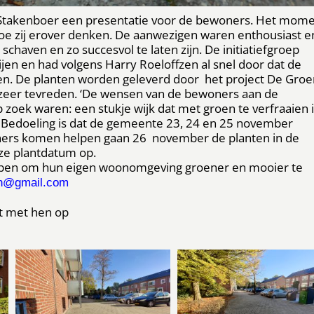
jk Stakenboer een presentatie voor de bewoners. Het mom
oe zij erover denken. De aanwezigen waren enthousiast e
chaven en zo succesvol te laten zijn. De initiatiefgroep
ijen en had volgens Harry Roeloffzen al snel door dat de
ken. De planten worden geleverd door het project De Gro
 zeer tevreden. ‘De wensen van de bewoners aan de
zoek waren: een stukje wijk dat met groen te verfraaien 
’ Bedoeling is dat de gemeente 23, 24 en 25 november
oners komen helpen gaan 26 november de planten in de
eze plantdatum op.
ebben om hun eigen woonomgeving groener en mooier te
en@gmail.com
ct met hen op