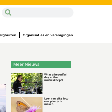
erghuizen
Organisaties en verenigingen
Meer Nieuws
What a beautiful
day at the
muziekkoepel
Leer van elke foto
een plaatje te
maken