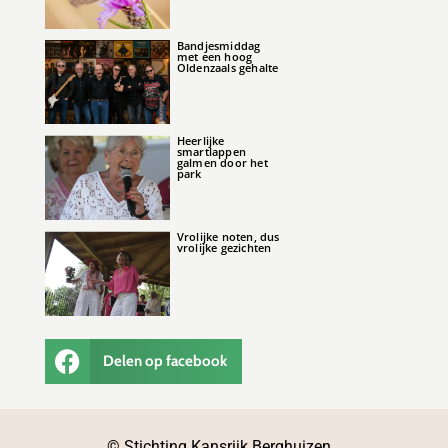
Bandjesmiddag
met een hoog
Oldenzaals gehalte
Heerlijke
smartlappen
galmen door het
park
Vrolijke noten, dus
vrolijke gezichten
Delen op facebook
© Stichting Kansrijk Berghuizen