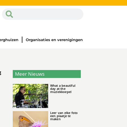
erghuizen
Organisaties en verenigingen
g
Meer Nieuws
What a beautiful
day at the
muziekkoepel
Leer van elke foto
een plaatje te
maken