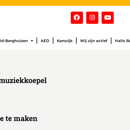
id-Berghuizen
AED
Kansrijk
Wij zijn actief
Hallo B
e muziekkoepel
je te maken