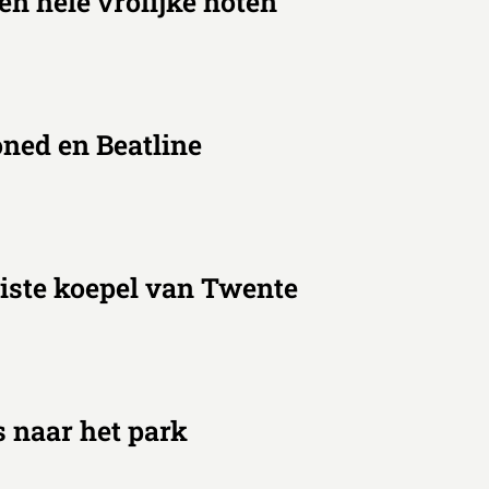
n hele vrolijke noten
ed en Beatline
iste koepel van Twente
 naar het park