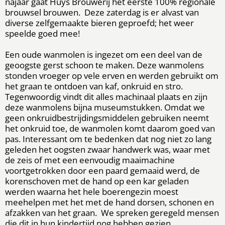
najaar gaat Huys Brouwerij het eerste 100% regionale
brouwsel brouwen. Deze zaterdag is er alvast van
diverse zelfgemaakte bieren geproefd; het weer
speelde goed mee!
Een oude wanmolen is ingezet om een deel van de
geoogste gerst schoon te maken. Deze wanmolens
stonden vroeger op vele erven en werden gebruikt om
het graan te ontdoen van kaf, onkruid en stro.
Tegenwoordig vindt dit alles machinaal plaats en zijn
deze wanmolens bijna museumstukken. Omdat we
geen onkruidbestrijdingsmiddelen gebruiken neemt
het onkruid toe, de wanmolen komt daarom goed van
pas. Interessant om te bedenken dat nog niet zo lang
geleden het oogsten zwaar handwerk was, waar met
de zeis of met een eenvoudig maaimachine
voortgetrokken door een paard gemaaid werd, de
korenschoven met de hand op een kar geladen
werden waarna het hele boerengezin moest
meehelpen met het met de hand dorsen, schonen en
afzakken van het graan. We spreken geregeld mensen
die dit in hun kindertijd nog hebben gezien.