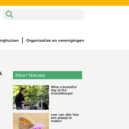
erghuizen
Organisaties en verenigingen
A
Meer Nieuws
What a beautiful
day at the
muziekkoepel
Leer van elke foto
een plaatje te
maken