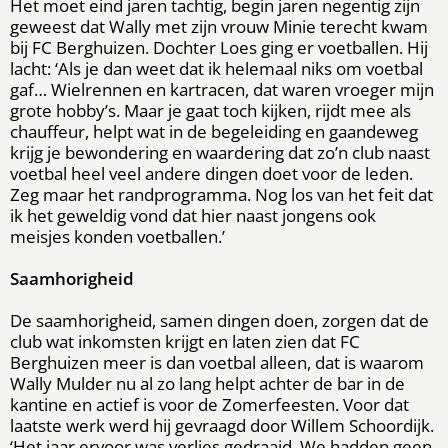
Het moet eind jaren tachtig, begin jaren negentig zijn
geweest dat Wally met zijn vrouw Minie terecht kwam
bij FC Berghuizen. Dochter Loes ging er voetballen. Hij
lacht: ‘Als je dan weet dat ik helemaal niks om voetbal
gaf… Wielrennen en kartracen, dat waren vroeger mijn
grote hobby’s. Maar je gaat toch kijken, rijdt mee als
chauffeur, helpt wat in de begeleiding en gaandeweg
krijg je bewondering en waardering dat zo’n club naast
voetbal heel veel andere dingen doet voor de leden.
Zeg maar het randprogramma. Nog los van het feit dat
ik het geweldig vond dat hier naast jongens ook
meisjes konden voetballen.’
Saamhorigheid
De saamhorigheid, samen dingen doen, zorgen dat de
club wat inkomsten krijgt en laten zien dat FC
Berghuizen meer is dan voetbal alleen, dat is waarom
Wally Mulder nu al zo lang helpt achter de bar in de
kantine en actief is voor de Zomerfeesten. Voor dat
laatste werk werd hij gevraagd door Willem Schoordijk.
‘Het jaar ervoor was verlies gedraaid. We hadden geen