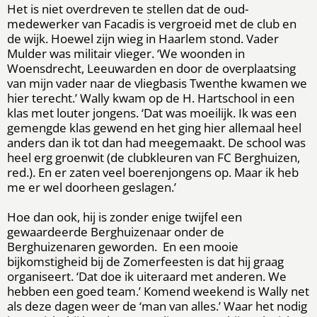
Het is niet overdreven te stellen dat de oud-
medewerker van Facadis is vergroeid met de club en
de wijk. Hoewel zijn wieg in Haarlem stond. Vader
Mulder was militair vlieger. ‘We woonden in
Woensdrecht, Leeuwarden en door de overplaatsing
van mijn vader naar de vliegbasis Twenthe kwamen we
hier terecht.’ Wally kwam op de H. Hartschool in een
klas met louter jongens. ‘Dat was moeilijk. Ik was een
gemengde klas gewend en het ging hier allemaal heel
anders dan ik tot dan had meegemaakt. De school was
heel erg groenwit (de clubkleuren van FC Berghuizen,
red.). En er zaten veel boerenjongens op. Maar ik heb
me er wel doorheen geslagen.’
Hoe dan ook, hij is zonder enige twijfel een
gewaardeerde Berghuizenaar onder de
Berghuizenaren geworden. En een mooie
bijkomstigheid bij de Zomerfeesten is dat hij graag
organiseert. ‘Dat doe ik uiteraard met anderen. We
hebben een goed team.’ Komend weekend is Wally net
als deze dagen weer de ‘man van alles.’ Waar het nodig