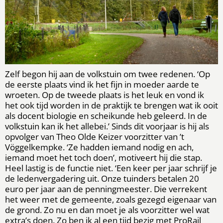
Zelf begon hij aan de volkstuin om twee redenen. ‘Op
de eerste plaats vind ik het fijn in moeder aarde te
wroeten. Op de tweede plaats is het leuk en vond ik
het ook tijd worden in de praktijk te brengen wat ik ooit
als docent biologie en scheikunde heb geleerd. In de
volkstuin kan ik het allebei.’ Sinds dit voorjaar is hij als
opvolger van Theo Olde Keizer voorzitter van ’t
Vöggelkempke. ‘Ze hadden iemand nodig en ach,
iemand moet het toch doen’, motiveert hij die stap.
Heel lastig is de functie niet. ‘Een keer per jaar schrijf je
de ledenvergadering uit. Onze tuinders betalen 20
euro per jaar aan de penningmeester. Die verrekent
het weer met de gemeente, zoals gezegd eigenaar van
de grond. Zo nu en dan moet je als voorzitter wel wat
extra’s doen. Zo ben ik al een tijd bezig met ProRail