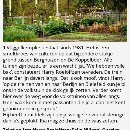
’t Vöggelkempke bestaat sinds 1981. Het is een
smeltkroes van culturen op dat bijzondere stukje
grond tussen Berghuizen en De Koppelboer. Alle
tuinen zijn bezet, er is een wachtlijst. ‘We hebben volle
bak’, constateert Harry Roeloffzen tevreden. De trein
naar Berlijn davert langs. ‘Dat is ook mooi’, vindt Harry,
‘op de treinen van en naar Berlijn en Bielefeld kun je bij
ons in de volkstuin de klok gelijk zetten. Verder komt
hier over de weg voor de volkstuinen van alles langs.
Heel vaak kom je met passanten die je al dan niet kent,
geanimeerd in gesprek.’
Hij heeft inmiddels zijn bosje welige en vooral kleurige
dahlia’s geplukt. Ria mag ze thuis op de vaas zetten.
Tekst en foto Harry Roeloffzen: Felix Nijland. Overige