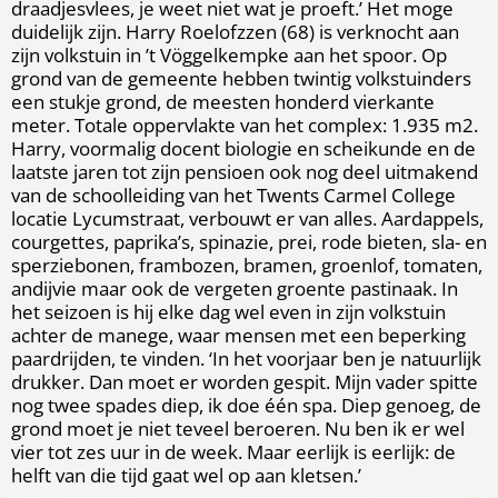
draadjesvlees, je weet niet wat je proeft.’ Het moge
duidelijk zijn. Harry Roelofzzen (68) is verknocht aan
zijn volkstuin in ’t Vöggelkempke aan het spoor. Op
grond van de gemeente hebben twintig volkstuinders
een stukje grond, de meesten honderd vierkante
meter. Totale oppervlakte van het complex: 1.935 m2.
Harry, voormalig docent biologie en scheikunde en de
laatste jaren tot zijn pensioen ook nog deel uitmakend
van de schoolleiding van het Twents Carmel College
locatie Lycumstraat, verbouwt er van alles. Aardappels,
courgettes, paprika’s, spinazie, prei, rode bieten, sla- en
sperziebonen, frambozen, bramen, groenlof, tomaten,
andijvie maar ook de vergeten groente pastinaak. In
het seizoen is hij elke dag wel even in zijn volkstuin
achter de manege, waar mensen met een beperking
paardrijden, te vinden. ‘In het voorjaar ben je natuurlijk
drukker. Dan moet er worden gespit. Mijn vader spitte
nog twee spades diep, ik doe één spa. Diep genoeg, de
grond moet je niet teveel beroeren. Nu ben ik er wel
vier tot zes uur in de week. Maar eerlijk is eerlijk: de
helft van die tijd gaat wel op aan kletsen.’