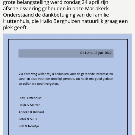
grote belangstelling werd zondag 24 april zijn
afscheidsviering gehouden in onze Mariakerk.
Onderstaand de dankbetuiging van de familie
Huttenhuis, die Hallo Berghuizen natuurlijk graag een
plek geeft.