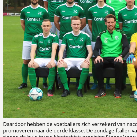
Daardoor hebben de voetballers zich verzekerd van na
promoveren naar de derde klasse. De zondagelftallen va
riepen de hulp in van klootschietvereniging Steeds Vooru