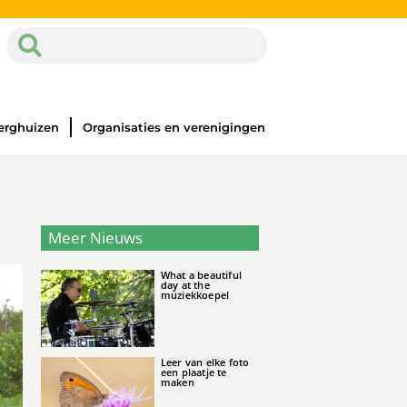
erghuizen
Organisaties en verenigingen
l
Meer Nieuws
What a beautiful
day at the
muziekkoepel
Leer van elke foto
een plaatje te
maken