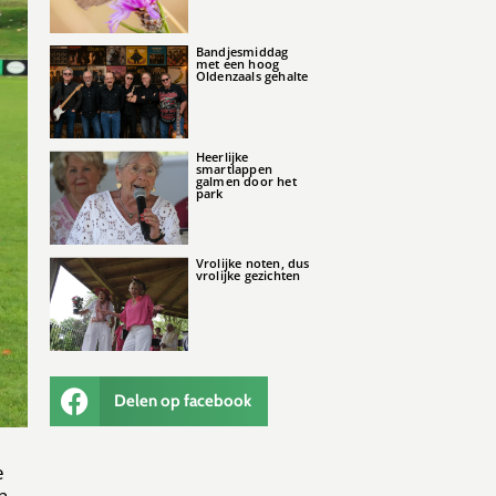
Bandjesmiddag
met een hoog
Oldenzaals gehalte
Heerlijke
smartlappen
galmen door het
park
Vrolijke noten, dus
vrolijke gezichten
Delen op facebook
e
n