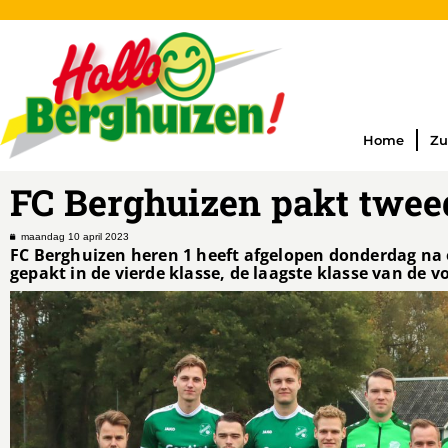
Home
Zu
FC Berghuizen pakt twee
maandag 10 april 2023
FC Berghuizen heren 1 heeft afgelopen donderdag na 
gepakt in de vierde klasse, de laagste klasse van de 