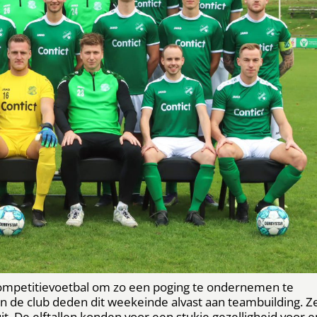
competitievoetbal om zo een poging te ondernemen te
n de club deden dit weekeinde alvast aan teambuilding. Z
it. De elftallen konden voor een stukje gezelligheid voor e