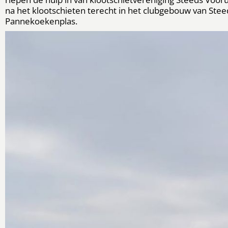
na het klootschieten terecht in het clubgebouw van Stee
Pannekoekenplas.