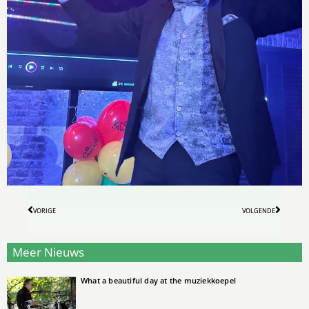
VORIGE
VOLGENDE
Meer Nieuws
What a beautiful day at the muziekkoepel