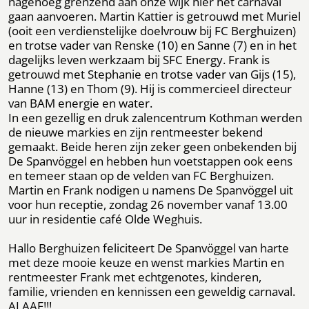
nagenoeg grenzend aan onze wijk hier het carnaval
gaan aanvoeren. Martin Kattier is getrouwd met Muriel
(ooit een verdienstelijke doelvrouw bij FC Berghuizen)
en trotse vader van Renske (10) en Sanne (7) en in het
dagelijks leven werkzaam bij SFC Energy. Frank is
getrouwd met Stephanie en trotse vader van Gijs (15),
Hanne (13) en Thom (9). Hij is commercieel directeur
van BAM energie en water.
In een gezellig en druk zalencentrum Kothman werden
de nieuwe markies en zijn rentmeester bekend
gemaakt. Beide heren zijn zeker geen onbekenden bij
De Spanvöggel en hebben hun voetstappen ook eens
en temeer staan op de velden van FC Berghuizen.
Martin en Frank nodigen u namens De Spanvöggel uit
voor hun receptie, zondag 26 november vanaf 13.00
uur in residentie café Olde Weghuis.
Hallo Berghuizen feliciteert De Spanvöggel van harte
met deze mooie keuze en wenst markies Martin en
rentmeester Frank met echtgenotes, kinderen,
familie, vrienden en kennissen een geweldig carnaval.
ALAAF!!!