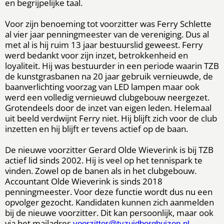
en begrijpelijke taal.
Voor zijn benoeming tot voorzitter was Ferry Schlette
al vier jaar penningmeester van de vereniging. Dus al
met al is hij ruim 13 jaar bestuurslid geweest. Ferry
werd bedankt voor zijn inzet, betrokkenheid en
loyaliteit. Hij was bestuurder in een periode waarin TZB
de kunstgrasbanen na 20 jaar gebruik vernieuwde, de
baanverlichting voorzag van LED lampen maar ook
werd een volledig vernieuwd clubgebouw neergezet.
Grotendeels door de inzet van eigen leden. Helemaal
uit beeld verdwijnt Ferry niet. Hij blijft zich voor de club
inzetten en hij blijft er tevens actief op de baan.
De nieuwe voorzitter Gerard Olde Wieverink is bij TZB
actief lid sinds 2002. Hij is veel op het tennispark te
vinden. Zowel op de banen als in het clubgebouw.
Accountant Olde Wieverink is sinds 2018
penningmeester. Voor deze functie wordt dus nu een
opvolger gezocht. Kandidaten kunnen zich aanmelden
bij de nieuwe voorzitter. Dit kan persoonlijk, maar ook
via het mailadres
voorzitter@tvzuidberghuizen.nl