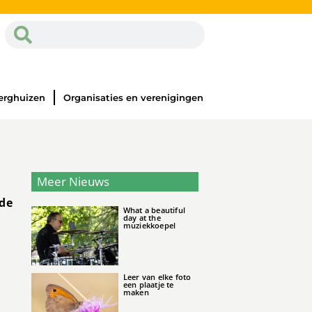
erghuizen
Organisaties en verenigingen
n
Meer Nieuws
 de
What a beautiful
day at the
muziekkoepel
Leer van elke foto
een plaatje te
maken