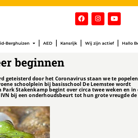
id-Berghuizen
AED
Kansrijk
Wij zijn actief
Hallo B
eer beginnen
rd geteisterd door het Coronavirus staan we te popele
groene schoolplein bij basisschool De Leemstee wordt
 Park Stakenkamp begint over circa twee weken en in
t IVN bij een onderhoudsbeurt tot hun grote vreugde de