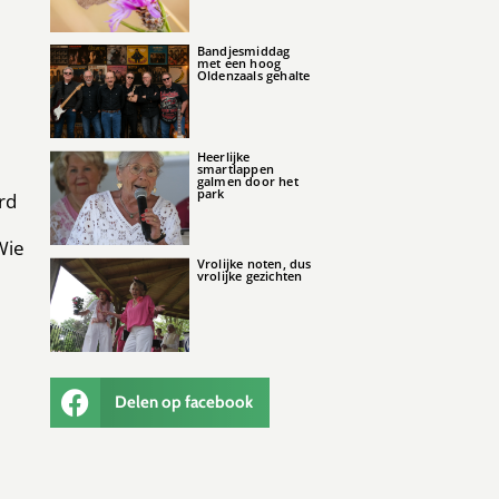
Bandjesmiddag
met een hoog
Oldenzaals gehalte
Heerlijke
smartlappen
galmen door het
park
rd
Wie
Vrolijke noten, dus
vrolijke gezichten
Delen op facebook