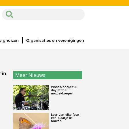
erghuizen
Organisaties en verenigingen
 in
Meer Nieuws
What a beautiful
day at the
muziekkoepel
Leer van elke foto
een plaatje te
maken