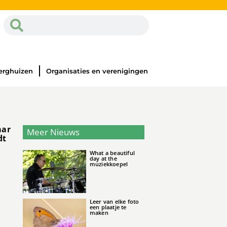
erghuizen
Organisaties en verenigingen
aar
Meer Nieuws
dt
What a beautiful
day at the
muziekkoepel
Leer van elke foto
een plaatje te
maken