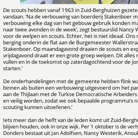
De scouts hebben vanaf 1963 in Zuid-Berghuizen gezeten
vandaan. ‘Na de verbouwing van boerderij Stakenboer mi
verbouwing elke dag van het gebouw gebruik konden ma
naar twee avonden in de week’, zegt bestuurslid Nancy 
voor de welpen en scouts. Echter, het is niet ideaal. Ons
berging onderin de flat aan de Burgemeester Wallerstraat.
Stakenboer. Op maandagavond draaien de scouts en ex
vrijdagavond draait er een grote groep welpen. Dit alle
vullen en in de toekomst op zaterdagochtend voor de j
starten.’
De onderhandelingen met de gemeente hebben flink wat t
binnen als buiten een verbouwing uitgevoerd om het pan
aan de Thijlaan met de Turkse Democratische Arbeiders 
en veilig worden, zodat we ook bepaalde programma’s 
scouting kunnen uitoefenen.’
Iets meer dan de helft van de leden komt uit Zuid-Berghu
blijven houden, ook in onze wijk. Per 1 oktober is de ve
Donders bestaat uit Jan Adolfsen, Nancy Westerik, Anou