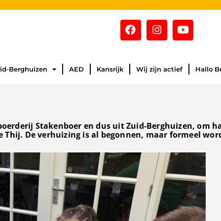
id-Berghuizen
AED
Kansrijk
Wij zijn actief
Hallo B
 boerderij Stakenboer en dus uit Zuid-Berghuizen, om h
 Thij. De verhuizing is al begonnen, maar formeel wor