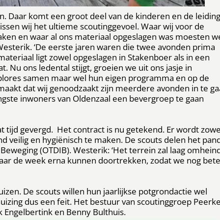
. Daar komt een groot deel van de kinderen en de leidin
ssen wij het ultieme scoutinggevoel. Waar wij voor de
ken en waar al ons materiaal opgeslagen was moesten w
Westerik. ‘De eerste jaren waren die twee avonden prima
 materiaal ligt zowel opgeslagen in Stakenboer als in een
 Nu ons ledental stijgt, groeien we uit ons jasje in
plores samen maar wel hun eigen programma en op de
s maakt dat wij genoodzaakt zijn meerdere avonden in te g
ongste inwoners van Oldenzaal een bevergroep te gaan
ijd gevergd. Het contract is nu getekend. Er wordt zowe
d veilig en hygiënisch te maken. De scouts delen het pan
Beweging (OTDIB). Westerik: ‘Het terrein zal laag omhein
naar de week erna kunnen doortrekken, zodat we nog bete
izen. De scouts willen hun jaarlijkse potgrondactie wel
rhuizing dus een feit. Het bestuur van scoutinggroep Peerk
k Engelbertink en Benny Bulthuis.