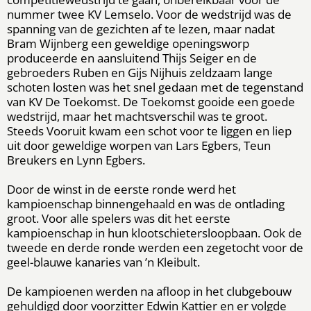
nummer twee KV Lemselo. Voor de wedstrijd was de
spanning van de gezichten af te lezen, maar nadat
Bram Wijnberg een geweldige openingsworp
produceerde en aansluitend Thijs Seiger en de
gebroeders Ruben en Gijs Nijhuis zeldzaam lange
schoten losten was het snel gedaan met de tegenstand
van KV De Toekomst. De Toekomst gooide een goede
wedstrijd, maar het machtsverschil was te groot.
Steeds Vooruit kwam een schot voor te liggen en liep
uit door geweldige worpen van Lars Egbers, Teun
Breukers en Lynn Egbers.
Door de winst in de eerste ronde werd het
kampioenschap binnengehaald en was de ontlading
groot. Voor alle spelers was dit het eerste
kampioenschap in hun klootschietersloopbaan. Ook de
tweede en derde ronde werden een zegetocht voor de
geel-blauwe kanaries van ’n Kleibult.
De kampioenen werden na afloop in het clubgebouw
gehuldigd door voorzitter Edwin Kattier en er volgde